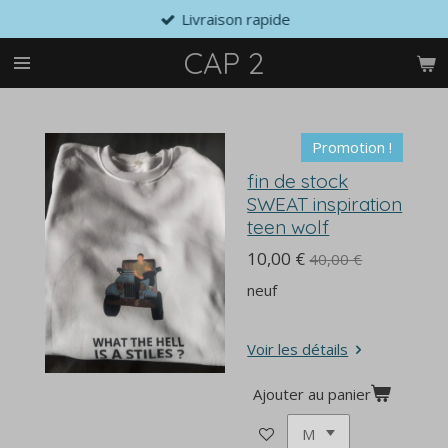
Livraison rapide
Passer
au
CAP 2
contenu
principal
Promotion !
fin de stock
SWEAT inspiration
teen wolf
10,00 €
40,00 €
neuf
Voir les détails
Ajouter au panier