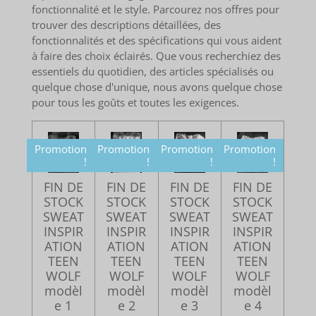
fonctionnalité et le style. Parcourez nos offres pour
trouver des descriptions détaillées, des
fonctionnalités et des spécifications qui vous aident
à faire des choix éclairés. Que vous recherchiez des
essentiels du quotidien, des articles spécialisés ou
quelque chose d'unique, nous avons quelque chose
pour tous les goûts et toutes les exigences.
Promotion
Promotion
Promotion
Promotion
!
!
!
!
FIN DE
FIN DE
FIN DE
FIN DE
STOCK
STOCK
STOCK
STOCK
SWEAT
SWEAT
SWEAT
SWEAT
INSPIR
INSPIR
INSPIR
INSPIR
ATION
ATION
ATION
ATION
TEEN
TEEN
TEEN
TEEN
WOLF
WOLF
WOLF
WOLF
modèl
modèl
modèl
modèl
e 1
e 2
e 3
e 4