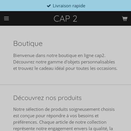
Livraison rapide
Passer
au
CAP 2
contenu
principal
Boutique
Bienvenue dans notre boutique en ligne cap2.
Découvrez notre gamme d'objets personnalisables
et trouvez le cadeau idéal pour toutes les occasions.
Découvrez nos produits
Notre sélection de produits soigneusement choisis
est conçue pour répondre à vos besoins et
préférences. Chaque article de notre collection
représente notre engagement envers la qualité, la