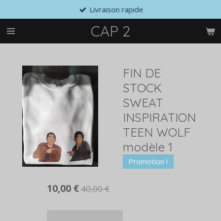
Livraison rapide
Passer
au
CAP 2
contenu
principal
FIN DE
STOCK
SWEAT
INSPIRATION
TEEN WOLF
modèle 1
Promotion !
10,00 €
40,00 €