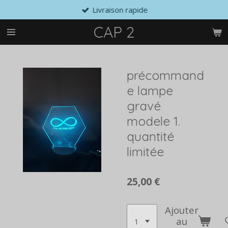
Livraison rapide
Passer
au
CAP 2
contenu
principal
précommand
e lampe
gravé
modele 1.
quantité
limitée
25,00 €
Ajouter
au