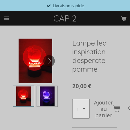
Livraison rapide
Passer
au
CAP 2
contenu
principal
Lampe led
inspiration
desperate
pomme
20,00 €
Ajouter
au
panier