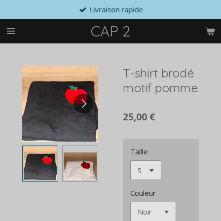
Livraison rapide
Passer
au
CAP 2
contenu
principal
T-shirt brodé
motif pomme
25,00 €
Taille
Couleur