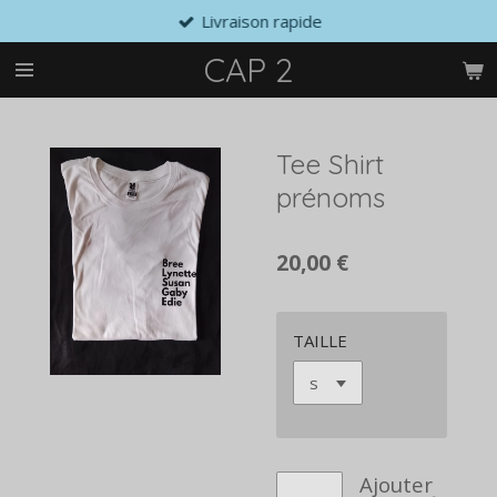
Livraison rapide
Passer
au
CAP 2
contenu
principal
Tee Shirt
prénoms
20,00 €
TAILLE
Ajouter